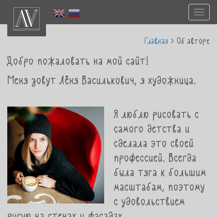
Togg
navi
Главная
>
Об авторе
Добро пожаловать на мой сайт!
Меня зовут Лёня Василькович, я художница.
Я люблю рисовать с
самого детства и
сделала это своей
профессией. Всегда
была тяга к большим
масштабам, поэтому
с удовольствием
рисую на стенах и фасадах.