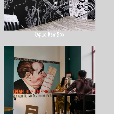
Офис RemBox