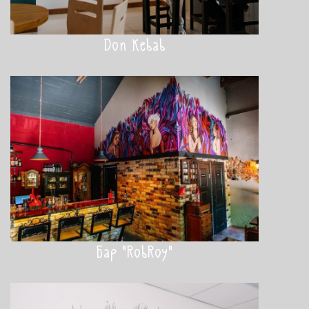
Don Kebab
Бар "RobRoy"